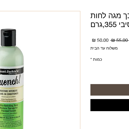
 מרכך מגה לחות
35,גרם
מחיר
מחיר
 ‏55.00 ‏₪ 
רגיל
מבצע
משלוח עד הבית
כמות
*