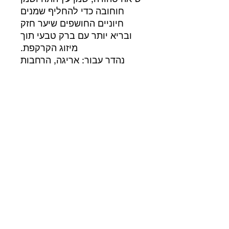
חוחובה כדי להחליף שמנים
חיוניים החושפים שיער חזק
ובריא יותר עם ברק טבעי תוך
מיזוג הקרקפת.
נהדר עבור: אריגה, הרחבות
וצמות.
יתרונות/תכונות:
*מסייע בהגנה מפני שבירה
*מצבי קרקפת לעידוד גדילה
*ללא נוסחת טפטוף
שותפים לעסק
365 beauty