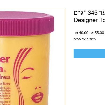
קרם מעצב שיער 345 "גרם
Designer T
מחיר
מחיר
 ‏55.00 ‏₪ 
רגיל
מבצע
משלוח עד הבית