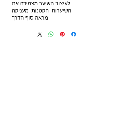
לעיצוב השיער מצמידה את
השיערות הקטנות מעניקה
מראה סוף הדרך
שותפים לעסק
365 beauty
supplY.ONLINE
077 - 3006835
אלון צבי : 7 \ פינסקר 20 נתניה
supplybeauty365@gmail.com