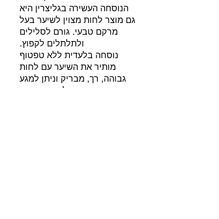
הנוסחה העשירה בגליצרין היא
גם מוצר לחות מצוין לשיער בעל
מרקם טבעי. גורם לסלילים
ולתלתלים לקפוץ.
נוסחה בלעדית ללא טפטוף
מותיר את השיער עם לחות
גבוהה, רך, מבריק וניתן למגע
עוזר למנוע שבירה
נלחם בפריז
חדור בשמן ארגן, שמן זית ומרכך
מחזק אחר
ללא פראבנים ושמן
מינרלי 710\מיל