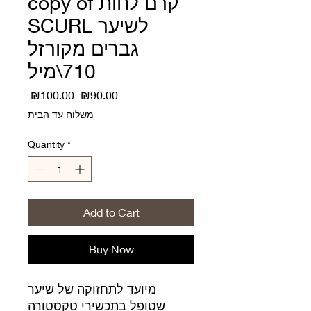
copy of קרם לחות
SCURL לשיער
גברים מקורזל
710\מיל
Regular
Sale
 ₪100.00 
₪90.00
Price
Price
משלוח עד הבית
Quantity
*
Add to Cart
Buy Now
מיועד לתחזוקה של שיער
שטופל בתכשירי טקסטורה