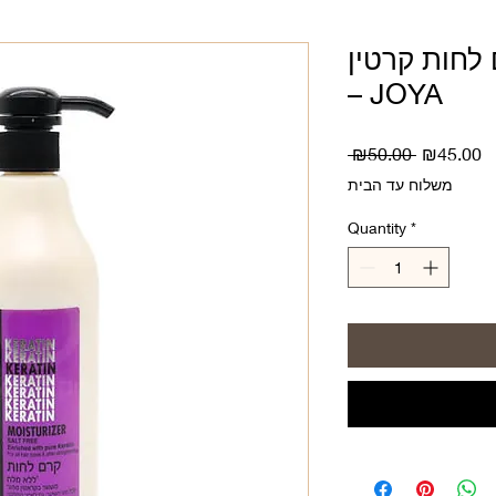
ת קרטין My Collection
– JOYA
Regular
S
 ₪50.00 
₪45.00
Price
P
משלוח עד הבית
Quantity
*