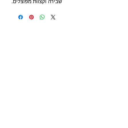
שבירה וקצוות מפוצלים.
שותפים לעסק
365 beauty
supplY.ONLINE
077 - 3006835
אלון צבי : 7 \ פינסקר 20 נתניה
supplybeauty365@gmail.com
©2033 by 365 beauty supply.