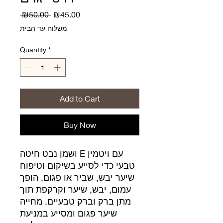
Regular
Sale
 ₪50.00 
₪45.00
Price
Price
משלוח עד הבית
Quantity
*
Add to Cart
Buy Now
עם ויטמין E ושמן נבט חיטה
טבעי כדי לסייע בשיקום וטיפוח
שיער יבש, שביר או פגום. הופך
עמום, יבש, שיער וקרקפת תוך
מתן ברק וברק טבעיים. מחייה
שיער פגום ומסייע במניעת