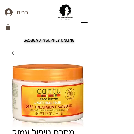
כניסה לחברים
365beautysupply.online
מסכת טיפול עמוק