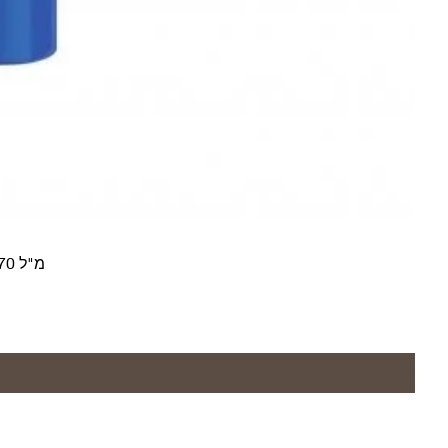
ג'יל ג'ילט אנטיפרספירנט Cool Wave מ"ל 70